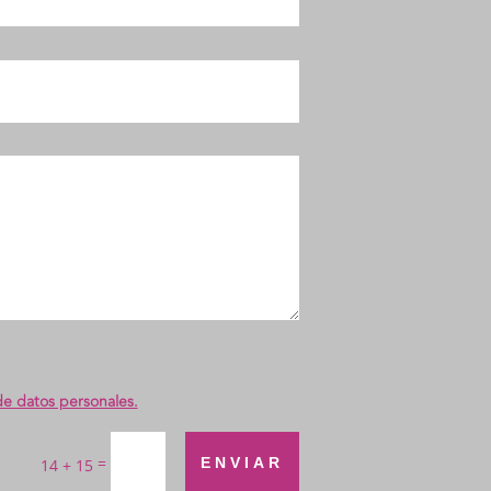
de datos personales.
=
ENVIAR
14 + 15