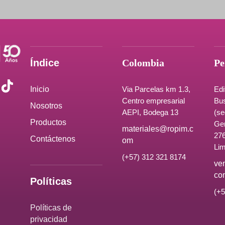
Índice
Colombia
Pe
Inicio
Via Parcelas km 1.3,
Edi
Centro empresarial
Bus
Nosotros
AEPI, Bodega 13
(se
Productos
Ge
materiales@ropim.c
276
Contáctenos
om
Lim
(+57) 312 321 8174
ve
co
Políticas
(+5
Políticas de
privacidad