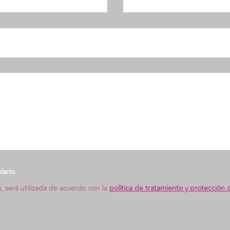
ario.
, será utilizada de acuerdo con la
política de tratamiento y protección 