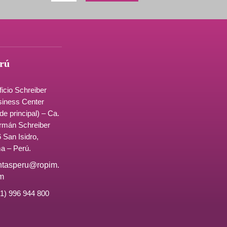
rú
ficio Schreiber
iness Center
de principal) – Ca.
rmán Schreiber
 San Isidro,
a – Perú.
ntasperu@ropim.
m
1) 996 944 800