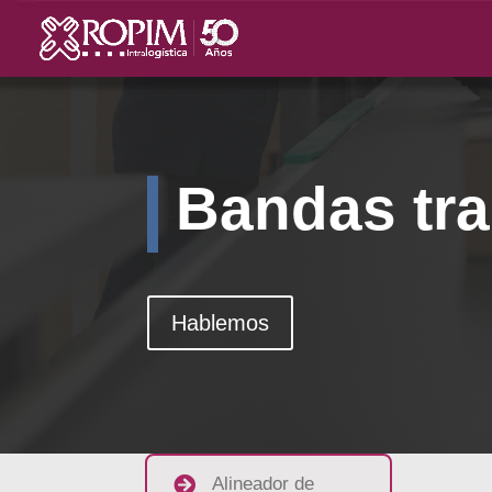
Bandas tr
Hablemos

Alineador de