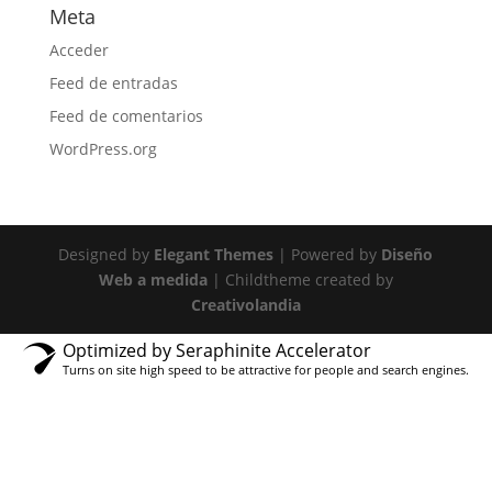
Meta
Acceder
Feed de entradas
Feed de comentarios
WordPress.org
Designed by
Elegant Themes
| Powered by
Diseño
Web a medida
| Childtheme created by
Creativolandia
Optimized by Seraphinite Accelerator
Turns on site high speed to be attractive for people and search engines.